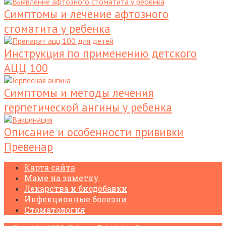
Симптомы и лечение афтозного
стоматита у ребенка
Инструкция по применению детского
АЦЦ 100
Симптомы и методы лечения
герпетической ангины у ребенка
Описание и особенности прививки
Превенар
Карта сайта
Маме на заметку
Лекарства и биодобавки
Инфекционные болезни
Стоматология