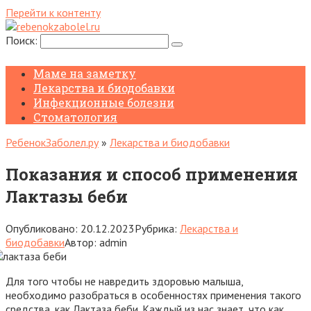
Перейти к контенту
Поиск:
Маме на заметку
Лекарства и биодобавки
Инфекционные болезни
Стоматология
РебенокЗаболел.ру
»
Лекарства и биодобавки
Показания и способ применения
Лактазы беби
Опубликовано:
20.12.2023
Рубрика:
Лекарства и
биодобавки
Автор:
admin
Для того чтобы не навредить здоровью малыша,
необходимо разобраться в особенностях применения такого
средства, как Лактаза беби. Каждый из нас знает, что как