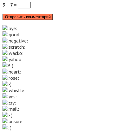
9 − 7 =