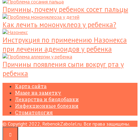
Причины, почему ребенок сосет пальцы
Как лечить мононуклеоз у ребенка?
Инструкция по применению Назонекса
при лечении аденоидов у ребенка
Причины появления сыпи вокруг рта у
ребенка
Карта сайта
Маме на заметку
Лекарства и биодобавки
Инфекционные болезни
Стоматология
© Copyright 2022, RebenokZabolel.ru. Все права защищены.