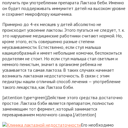
получить при употреблении препарата Лактаза беби. Именно
он будет поддерживать иммунитет детей на высоком уровне
и сохранит микрофлору кишечника.
Примерно до 4-ех месяцев у детей абсолютно не
происходит усвоение лактозы. Этого пугаться не следует, т. к.
это нарушение медицинские работники считают нормой. Но,
кроме этого, есть совершенно разные степени
неусваиваемости. Естественно, если стул малыша
кашицеобразный и имеет небольшие комочки, беспокоиться
родителям не стоит. Но если стул малыша стал светлым и
немного пенистым, значит в организме ребенка не
усваивается та самая лактоза. В таких случаях начинает
возникать лактазная недостаточность. В связи с этим
педиатры нашли отличный способ лечения — употребление
такого лекарства, как Лактаза бэби.
[attention type=green]Действие этого средства достаточно
простое. Лактаза бэби является препаратом, полностью
заменяющим тот фермент, который занимается
перевариванием молочного сахара.[/attention]
Его необходимо