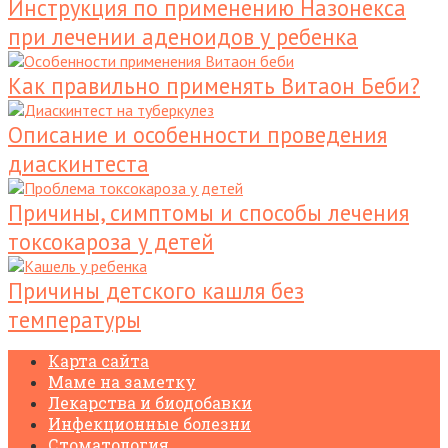
Инструкция по применению Назонекса
при лечении аденоидов у ребенка
Как правильно применять Витаон Беби?
Описание и особенности проведения
диаскинтеста
Причины, симптомы и способы лечения
токсокароза у детей
Причины детского кашля без
температуры
Карта сайта
Маме на заметку
Лекарства и биодобавки
Инфекционные болезни
Стоматология