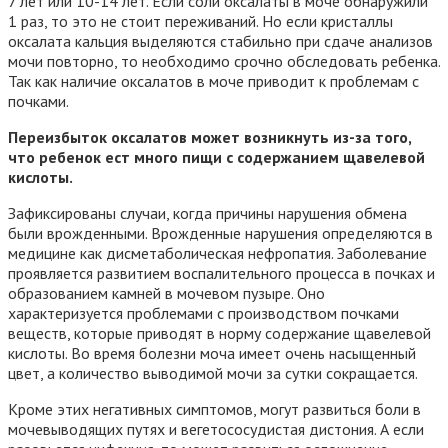
7 лет или 10-14 лет. Если соли оксалаты в моче обнаружили
1 раз, то это не стоит переживаний. Но если кристаллы
оксалата кальция выделяются стабильно при сдаче анализов
мочи повторно, то необходимо срочно обследовать ребенка.
Так как наличие оксалатов в моче приводит к проблемам с
почками.
Переизбыток оксалатов может возникнуть из-за того,
что ребенок ест много пищи с содержанием щавелевой
кислоты.
Зафиксированы случаи, когда причины нарушения обмена
были врожденными. Врожденные нарушения определяются в
медицине как дисметаболическая нефропатия. Заболевание
проявляется развитием воспалительного процесса в почках и
образованием камней в мочевом пузыре. Оно
характеризуется проблемами с производством почками
веществ, которые приводят в норму содержание щавелевой
кислоты. Во время болезни моча имеет очень насыщенный
цвет, а количество выводимой мочи за сутки сокращается.
Кроме этих негативных симптомов, могут развиться боли в
мочевыводящих путях и вегетососудистая дистония. А если