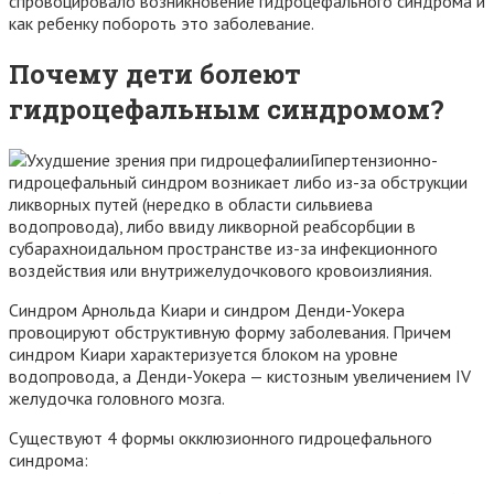
спровоцировало возникновение гидроцефального синдрома и
как ребенку побороть это заболевание.
Почему дети болеют
гидроцефальным синдромом?
Гипертензионно-
гидроцефальный синдром возникает либо из-за обструкции
ликворных путей (нередко в области сильвиева
водопровода), либо ввиду ликворной реабсорбции в
субарахноидальном пространстве из-за инфекционного
воздействия или внутрижелудочкового кровоизлияния.
Синдром Арнольда Киари и синдром Денди-Уокера
провоцируют обструктивную форму заболевания. Причем
синдром Киари характеризуется блоком на уровне
водопровода, а Денди-Уокера — кистозным увеличением IV
желудочка головного мозга.
Существуют 4 формы окклюзионного гидроцефального
синдрома: