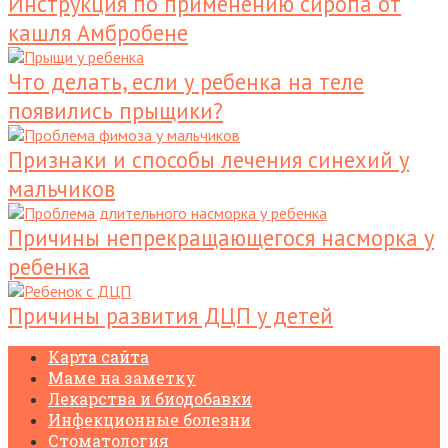
Инструкция по применению сиропа от
кашля Амбробене
Что делать, если у ребенка на теле
появились прыщики?
Признаки и способы лечения синехий у
мальчиков
Причины непрекращающегося насморка у
ребенка
Причины развития ДЦП у детей
Карта сайта
Маме на заметку
Лекарства и биодобавки
Инфекционные болезни
Стоматология