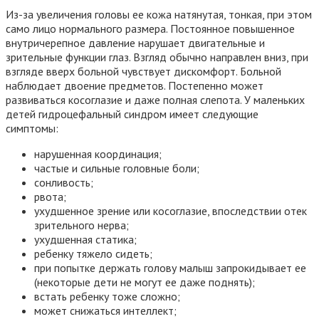
Из-за увеличения головы ее кожа натянутая, тонкая, при этом
само лицо нормального размера. Постоянное повышенное
внутричерепное давление нарушает двигательные и
зрительные функции глаз. Взгляд обычно направлен вниз, при
взгляде вверх больной чувствует дискомфорт. Больной
наблюдает двоение предметов. Постепенно может
развиваться косоглазие и даже полная слепота. У маленьких
детей гидроцефальный синдром имеет следующие
симптомы:
нарушенная координация;
частые и сильные головные боли;
сонливость;
рвота;
ухудшенное зрение или косоглазие, впоследствии отек
зрительного нерва;
ухудшенная статика;
ребенку тяжело сидеть;
при попытке держать голову малыш запрокидывает ее
(некоторые дети не могут ее даже поднять);
встать ребенку тоже сложно;
может снижаться интеллект;