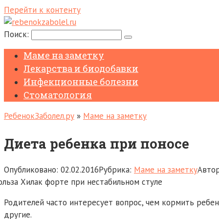
Перейти к контенту
Поиск:
Маме на заметку
Лекарства и биодобавки
Инфекционные болезни
Стоматология
РебенокЗаболел.ру
»
Маме на заметку
Диета ребенка при поносе
Опубликовано:
02.02.2016
Рубрика:
Маме на заметку
Автор
Родителей часто интересует вопрос, чем кормить ребенк
другие.