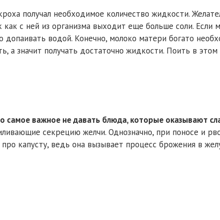
ы кроха получал необходимое количество жидкости. Желат
к как с ней из организма выходит еще больше соли. Если
жно допаивать водой. Конечно, молоко матери богато нео
сть, а значит получать достаточно жидкости. Поить в этом
но самое важное не давать блюда, которые оказывают сл
иливающие секрецию желчи. Однозначно, при поносе и рв
 про капусту, ведь она вызывает процесс брожения в желу