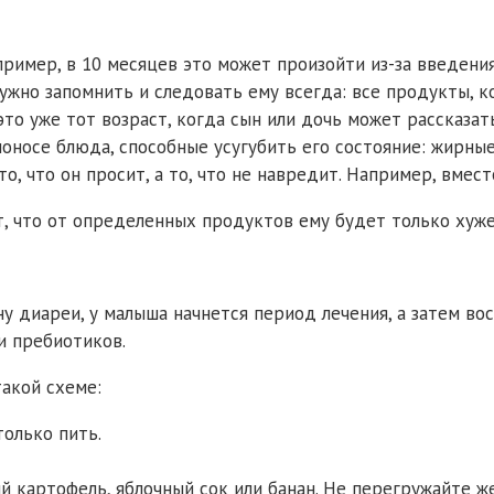
пример, в 10 месяцев это может произойти из-за введени
 нужно запомнить и следовать ему всегда: все продукты,
это уже тот возраст, когда сын или дочь может рассказать
оносе блюда, способные усугубить его состояние: жирные
о, что он просит, а то, что не навредит. Например, вмес
т, что от определенных продуктов ему будет только хуже
у диареи, у малыша начнется период лечения, а затем во
и пребиотиков.
такой схеме:
только пить.
 картофель, яблочный сок или банан. Не перегружайте 