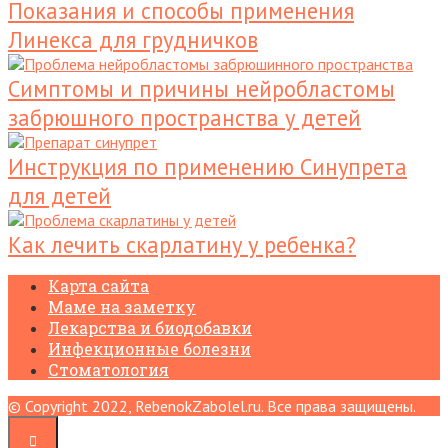
Показания и способы применения
Линекса для грудничков
Симптомы и причины нейробластомы
забрюшного пространства у детей
Инструкция по применению Синупрета
для детей
Как лечить скарлатину у ребенка?
Карта сайта
Маме на заметку
Лекарства и биодобавки
Инфекционные болезни
Стоматология
© Copyright 2022, RebenokZabolel.ru. Все права защищены.