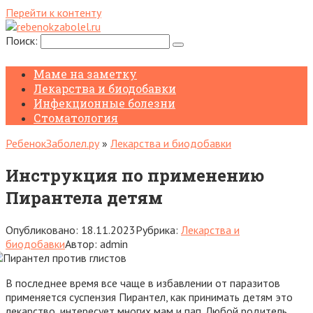
Перейти к контенту
Поиск:
Маме на заметку
Лекарства и биодобавки
Инфекционные болезни
Стоматология
РебенокЗаболел.ру
»
Лекарства и биодобавки
Инструкция по применению
Пирантела детям
Опубликовано:
18.11.2023
Рубрика:
Лекарства и
биодобавки
Автор:
admin
В последнее время все чаще в избавлении от паразитов
применяется суспензия Пирантел, как принимать детям это
лекарство, интересует многих мам и пап. Любой родитель,