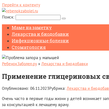
Перейти к контенту
Поиск:
Маме на заметку
Лекарства и биодобавки
Инфекционные болезни
Стоматология
РебенокЗаболел.ру
»
Лекарства и биодобавки
Применение глицериновых св
Опубликовано:
06.11.2023
Рубрика:
Лекарства и биодобав
Очень часто в первые годы жизни у детей возникает з
за консультацией к лечащему врачу.