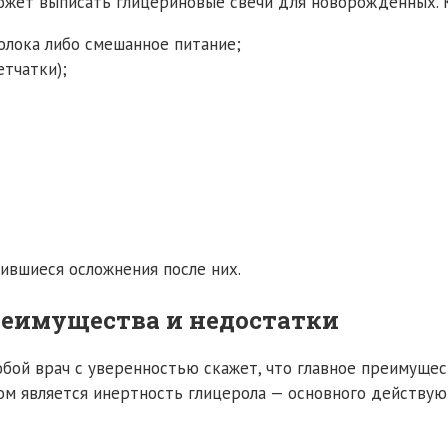
ожет выписать глицериновые свечи для новорожденных. К
олока либо смешанное питание;
тчатки);
ившиеся осложнения после них.
реимущества и недостатки
бой врач с уверенностью скажет, что главное преимущест
ом является инертность глицерола — основного действую