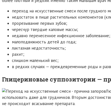
более плотный и редкий. Именно таким малышам врач м
переход на искусственные смеси после грудного м
недостаток в пище растительных компонентов (кле
прорезывание первых зубов;
чересчур твердые каловые массы;
недавно перенесенное инфекционное заболевание;
малоподвижность детей до года;
лактазная недостаточность;
рахит;
слишком маленький вес;
в редких случаях — преждевременные роды и разв
Глицериновые суппозитории — п
Лю
использовать даже для грудничков. Вторым достоинств
не происходит всасывание препарата.