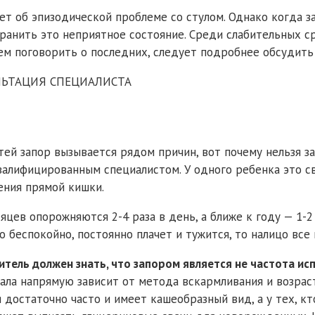
ет об эпизодической проблеме со стулом. Однако когда з
ранить это неприятное состояние. Среди слабительных с
ем поговорить о последних, следует подробнее обсудить
ЬТАЦИЯ СПЕЦИАЛИСТА
тей запор вызывается рядом причин, вот почему нельзя 
валифицированным специалистом. У одного ребенка это с
ения прямой кишки.
яцев опорожняются 2-4 раза в день, а ближе к году — 1-2
 беспокойно, постоянно плачет и тужится, то налицо все 
тель должен знать, что запором является не частота исп
ла напрямую зависит от метода вскармливания и возрастн
достаточно часто и имеет кашеобразный вид, а у тех, кто