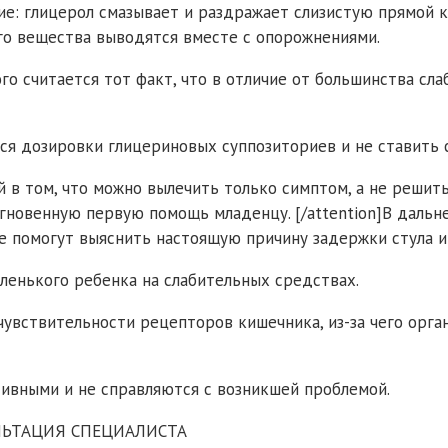
ие: глицерол смазывает и раздражает слизистую прямой 
го вещества выводятся вместе с опорожнениями.
о считается тот факт, что в отличие от большинства сл
 дозировки глицериновых суппозиториев и не ставить св
ей в том, что можно вылечить только симптом, а не реши
гновенную первую помощь младенцу. [/attention]В даль
 помогут выяснить настоящую причину задержки стула и
ленького ребенка на слабительных средствах.
чувствительности рецепторов кишечника, из-за чего орг
тивными и не справляются с возникшей проблемой.
ЬТАЦИЯ СПЕЦИАЛИСТА