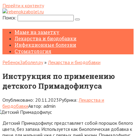
Перейти к контенту
Поиск:
Маме на заметку
Лекарства и биодобавки
Инфекционные болезни
Стоматология
РебенокЗаболел.ру
»
Лекарства и биодобавки
Инструкция по применению
детского Примадофилуса
Опубликовано:
20.11.2023
Рубрика:
Лекарства и
биодобавки
Автор:
admin
Детский Примадофилус представляет собой порошок белого
цвета, без запаха. Используется как биологическая добавка к
пище для малышей уже с первых дней жизни. Примадофилус