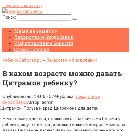
Перейти к контенту
Поиск:
Маме на заметку
Лекарства и биодобавки
Инфекционные болезни
Стоматология
РебенокЗаболел.ру
»
Лекарства и биодобавки
В каком возрасте можно давать
Цитрамон ребенку?
Опубликовано:
19.06.2024
Рубрика:
Лекарства и
биодобавки
Автор:
admin
Некоторые родители, сталкиваясь с различными болями у
ребенка, ищут ответ на довольно важный вопрос: можно ли
давать Цитрамон детям? Ведь мы привыкли принимать это