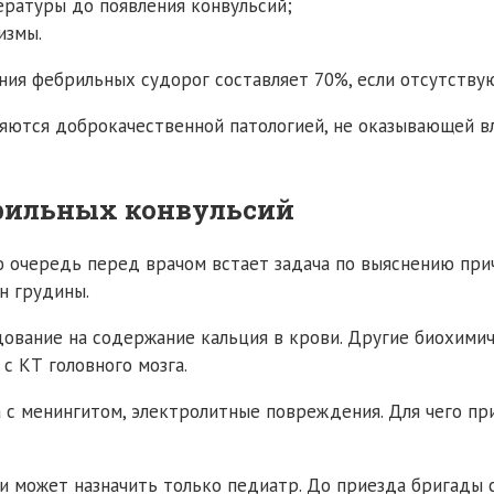
ературы до появления конвульсий;
измы.
ния фебрильных судорог составляет 70%, если отсутству
ляются доброкачественной патологией, не оказывающей вл
брильных конвульсий
 очередь перед врачом встает задача по выяснению прич
н грудины.
ование на содержание кальция в крови. Другие биохимич
с КТ головного мозга.
а с менингитом, электролитные повреждения. Для чего 
ти может назначить только педиатр. До приезда бригады