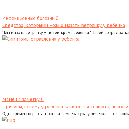
Инфекционные болезни
0
Средства, которыми можно мазать ветрянку у ребенка
Чем мазать ветрянку у детей, кроме зеленки? Такой вопрос зада
Маме на заметку
0
Причины, почему у ребенка начинается тошнота, понос 
Одновременно рвота, понос и температура у ребенка — это кош