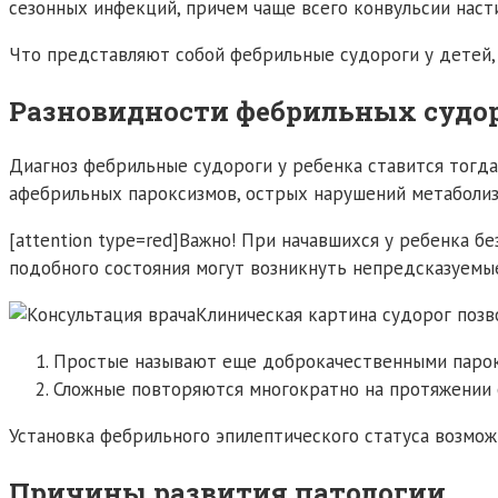
сезонных инфекций, причем чаще всего конвульсии наст
Что представляют собой фебрильные судороги у детей,
Разновидности фебрильных судо
Диагноз фебрильные судороги у ребенка ставится тогда
афебрильных пароксизмов, острых нарушений метаболиз
[attention type=red]Важно! При начавшихся у ребенка 
подобного состояния могут возникнуть непредсказуемые 
Клиническая картина судорог позв
Простые называют еще доброкачественными парокси
Сложные повторяются многократно на протяжении 
Установка фебрильного эпилептического статуса возмож
Причины развития патологии