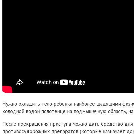
Нужно охладить тело ребенка наиболее щадящими физич
холодной водой полотенце на подмышечную область, на 
После прекращения приступа можно дать средство для 
противосудорожных препаратов (которые назначает докто