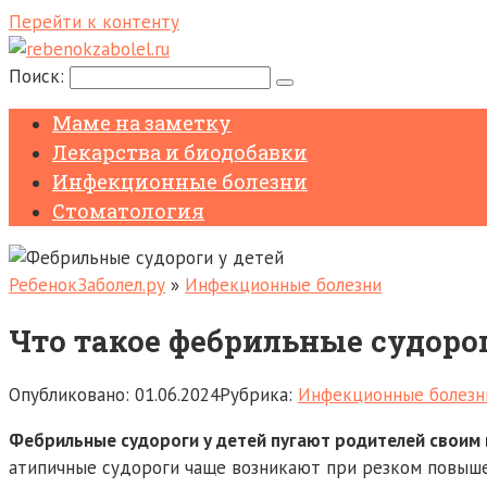
Перейти к контенту
Поиск:
Маме на заметку
Лекарства и биодобавки
Инфекционные болезни
Стоматология
РебенокЗаболел.ру
»
Инфекционные болезни
Что такое фебрильные судорог
Опубликовано:
01.06.2024
Рубрика:
Инфекционные болезн
Фебрильные судороги у детей пугают родителей своим 
атипичные судороги чаще возникают при резком повышен